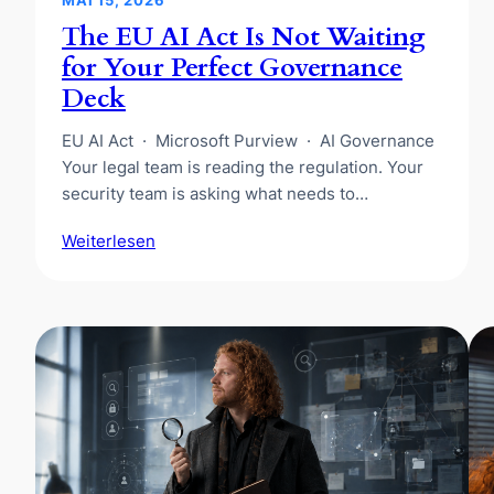
The EU AI Act Is Not Waiting
for Your Perfect Governance
Deck
EU AI Act · Microsoft Purview · AI Governance
Your legal team is reading the regulation. Your
security team is asking what needs to…
Weiterlesen