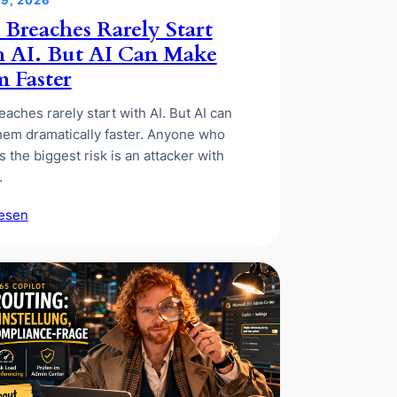
 Breaches Rarely Start
 AI. But AI Can Make
 Faster
eaches rarely start with AI. But AI can
em dramatically faster. Anyone who
s the biggest risk is an attacker with
…
lesen