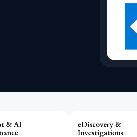
ot & AI
eDiscovery &
nance
Investigations