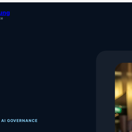
tung
ce
· AI GOVERNANCE