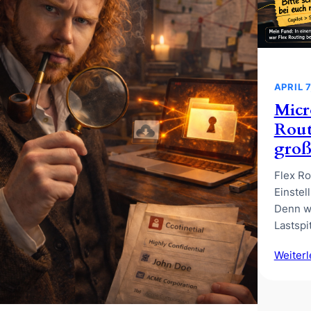
APRIL 7
Micr
Rout
groß
Flex Ro
Einstel
Denn we
Lastsp
Weiter