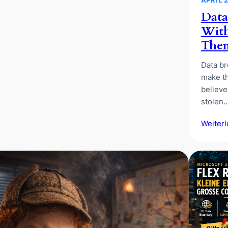
Data
With
Them
Data br
make th
believe
stolen
Weiter