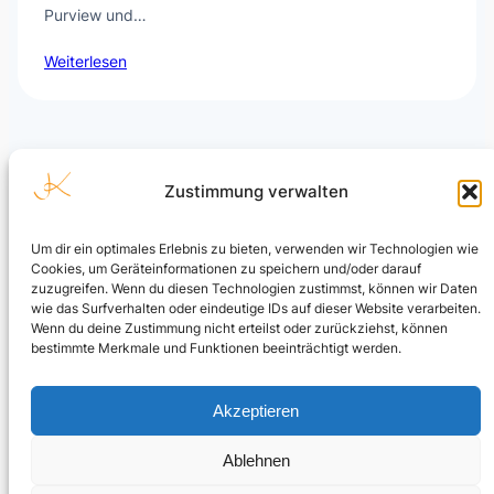
Purview und…
Weiterlesen
Zustimmung verwalten
Um dir ein optimales Erlebnis zu bieten, verwenden wir Technologien wie
Cookies, um Geräteinformationen zu speichern und/oder darauf
Julian Kusenberg
zuzugreifen. Wenn du diesen Technologien zustimmst, können wir Daten
wie das Surfverhalten oder eindeutige IDs auf dieser Website verarbeiten.
Microsoft Purview, Compliance, eDiscovery, Insider Risk
Wenn du deine Zustimmung nicht erteilst oder zurückziehst, können
Management, Data Security und AI Governance.
bestimmte Merkmale und Funktionen beeinträchtigt werden.
LinkedIn Profil
Akzeptieren
Ablehnen
© Julian Kusenberg. Personal blog and independent views.