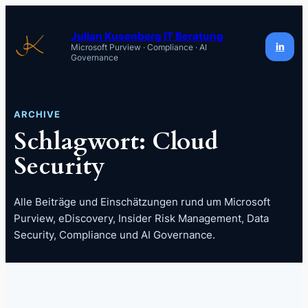
Zum
Inhalt
Julian Kusenberg IT Beratung
in
Microsoft Purview · Compliance · AI
springen
Governance
ARCHIVE
Schlagwort:
Cloud
Security
Alle Beiträge und Einschätzungen rund um Microsoft
Purview, eDiscovery, Insider Risk Management, Data
Security, Compliance und AI Governance.