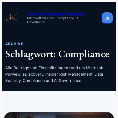
Zum
Inhalt
Julian Kusenberg IT Beratung
in
Microsoft Purview · Compliance · AI
springen
Governance
ARCHIVE
Schlagwort:
Compliance
Alle Beiträge und Einschätzungen rund um Microsoft
Purview, eDiscovery, Insider Risk Management, Data
Security, Compliance und AI Governance.