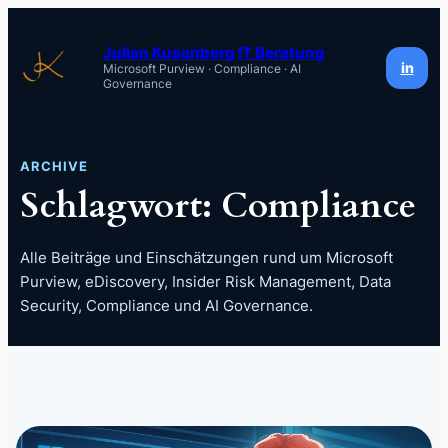
Zum
Inhalt
Julian Kusenberg IT Beratung
in
Microsoft Purview · Compliance · AI
springen
Governance
ARCHIVE
Schlagwort:
Compliance
Alle Beiträge und Einschätzungen rund um Microsoft
Purview, eDiscovery, Insider Risk Management, Data
Security, Compliance und AI Governance.