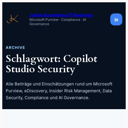
Zum
Inhalt
Julian Kusenberg IT Beratung
in
Microsoft Purview · Compliance · AI
springen
Governance
ARCHIVE
Schlagwort:
Copilot
Studio Security
Alle Beiträge und Einschätzungen rund um Microsoft
Purview, eDiscovery, Insider Risk Management, Data
Security, Compliance und AI Governance.