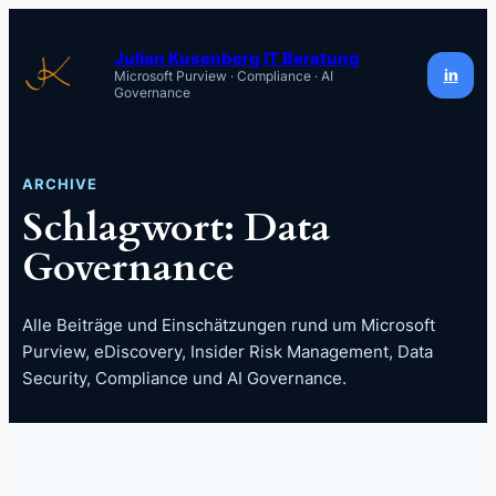
Zum
Inhalt
Julian Kusenberg IT Beratung
in
Microsoft Purview · Compliance · AI
springen
Governance
ARCHIVE
Schlagwort:
Data
Governance
Alle Beiträge und Einschätzungen rund um Microsoft
Purview, eDiscovery, Insider Risk Management, Data
Security, Compliance und AI Governance.