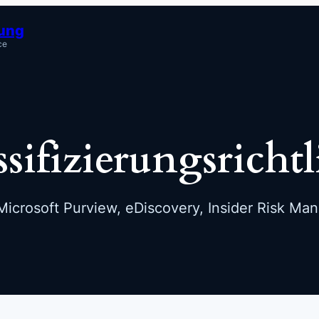
tung
ce
ssifizierungsricht
icrosoft Purview, eDiscovery, Insider Risk Ma