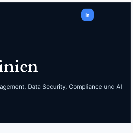
in
linien
nagement, Data Security, Compliance und AI