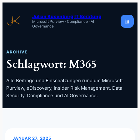
Zum
Inhalt
Julian Kusenberg IT Beratung
in
Microsoft Purview · Compliance · AI
springen
Governance
ARCHIVE
Schlagwort:
M365
Alle Beiträge und Einschätzungen rund um Microsoft
Purview, eDiscovery, Insider Risk Management, Data
Security, Compliance und AI Governance.
JANUAR 27, 2025