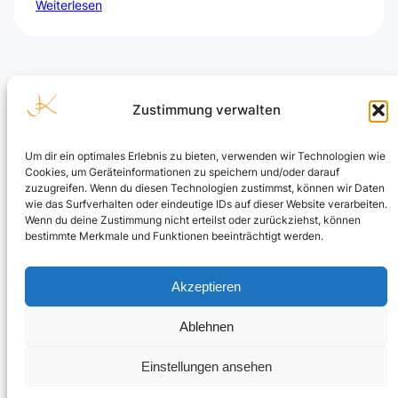
Weiterlesen
Zustimmung verwalten
Um dir ein optimales Erlebnis zu bieten, verwenden wir Technologien wie
Cookies, um Geräteinformationen zu speichern und/oder darauf
Julian Kusenberg
zuzugreifen. Wenn du diesen Technologien zustimmst, können wir Daten
wie das Surfverhalten oder eindeutige IDs auf dieser Website verarbeiten.
Microsoft Purview, Compliance, eDiscovery, Insider Risk
Wenn du deine Zustimmung nicht erteilst oder zurückziehst, können
Management, Data Security und AI Governance.
bestimmte Merkmale und Funktionen beeinträchtigt werden.
LinkedIn Profil
Akzeptieren
Ablehnen
© Julian Kusenberg. Personal blog and independent views.
Einstellungen ansehen
Impressum & Haftungsausschluss
|
Datenschutz
|
Cookie-
Richtlinie