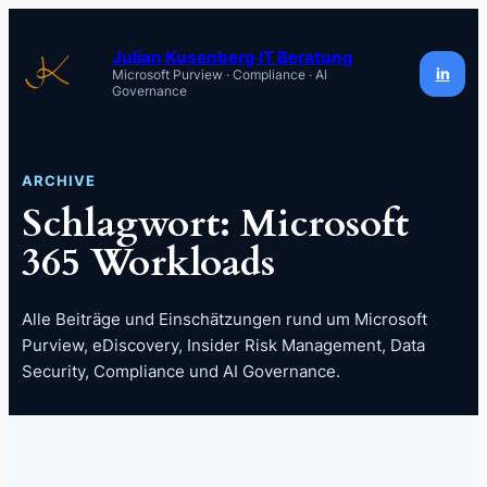
Zum
Inhalt
Julian Kusenberg IT Beratung
in
Microsoft Purview · Compliance · AI
springen
Governance
ARCHIVE
Schlagwort:
Microsoft
365 Workloads
Alle Beiträge und Einschätzungen rund um Microsoft
Purview, eDiscovery, Insider Risk Management, Data
Security, Compliance und AI Governance.