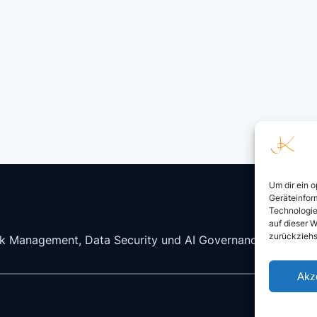
Um dir ein 
Geräteinfor
Technologie
auf dieser W
zurückziehs
isk Management, Data Security und AI Governance.
Akz
Imp