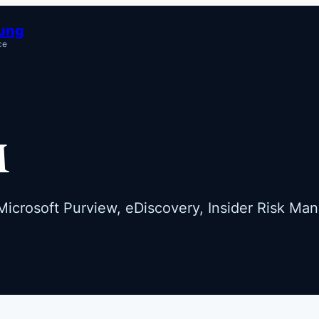
tung
ce
M
icrosoft Purview, eDiscovery, Insider Risk Ma