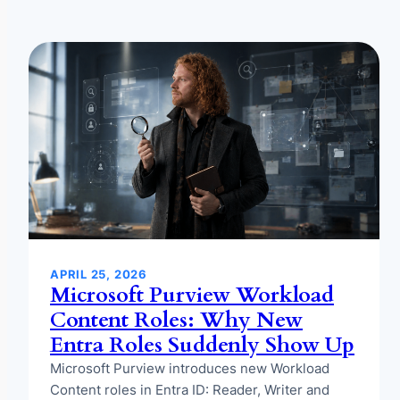
APRIL 25, 2026
Microsoft Purview Workload
Content Roles: Why New
Entra Roles Suddenly Show Up
Microsoft Purview introduces new Workload
Content roles in Entra ID: Reader, Writer and