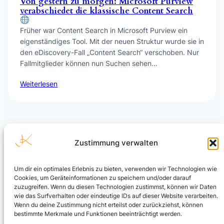
Von gestern zu morgen: Microsoft Purview
verabschiedet die klassische Content Search
Früher war Content Search in Microsoft Purview ein
eigenständiges Tool. Mit der neuen Struktur wurde sie in
den eDiscovery-Fall „Content Search“ verschoben. Nur
Fallmitglieder können nun Suchen sehen…
Weiterlesen
Zustimmung verwalten
Um dir ein optimales Erlebnis zu bieten, verwenden wir Technologien wie
Cookies, um Geräteinformationen zu speichern und/oder darauf
Julian Kusenberg
zuzugreifen. Wenn du diesen Technologien zustimmst, können wir Daten
wie das Surfverhalten oder eindeutige IDs auf dieser Website verarbeiten.
Microsoft Purview, Compliance, eDiscovery, Insider Risk
Wenn du deine Zustimmung nicht erteilst oder zurückziehst, können
Management, Data Security und AI Governance.
bestimmte Merkmale und Funktionen beeinträchtigt werden.