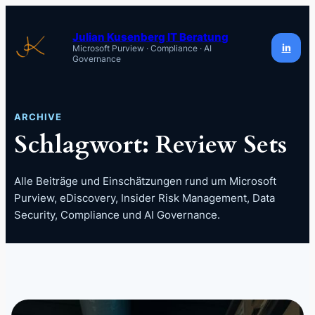
Zum
Inhalt
Julian Kusenberg IT Beratung
in
Microsoft Purview · Compliance · AI
springen
Governance
ARCHIVE
Schlagwort:
Review Sets
Alle Beiträge und Einschätzungen rund um Microsoft
Purview, eDiscovery, Insider Risk Management, Data
Security, Compliance und AI Governance.