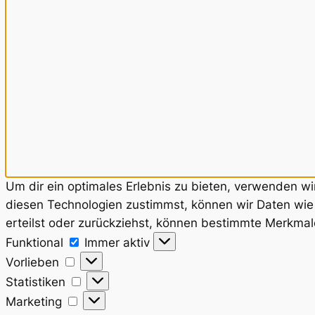
Um dir ein optimales Erlebnis zu bieten, verwenden w
diesen Technologien zustimmst, können wir Daten wie 
erteilst oder zurückziehst, können bestimmte Merkmal
Funktional
Funktional
Immer aktiv
Vorlieben
Vorlieben
Statistiken
Statistiken
Marketing
Marketing