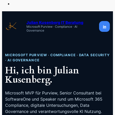
Zum
Inhalt
Julian Kusenberg IT Beratung
in
Microsoft Purview · Compliance · AI
springen
Governance
MICROSOFT PURVIEW · COMPLIANCE · DATA SECURITY
· AI GOVERNANCE
Hi, ich bin Julian
Kusenberg.
Microsoft MVP für Purview, Senior Consultant bei
SoftwareOne und Speaker rund um Microsoft 365
Compliance, digitale Untersuchungen, Data
Governance und verantwortungsvolle KI Nutzung.