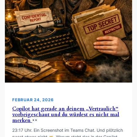
FEBRUAR 24, 2026
Copilot hat gerade an deinem „Vertraulich“
vorbeigeschaut und du würdest es nicht mal
merken
23:17 Uhr. Ein Screenshot im Teams Chat. Und plötzlich
passt etwas nicht
„Warum steht das in der Copilot