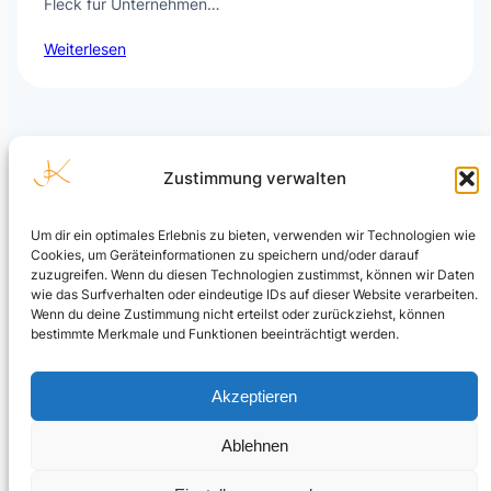
Fleck für Unternehmen…
Weiterlesen
Zustimmung verwalten
Um dir ein optimales Erlebnis zu bieten, verwenden wir Technologien wie
Cookies, um Geräteinformationen zu speichern und/oder darauf
Julian Kusenberg
zuzugreifen. Wenn du diesen Technologien zustimmst, können wir Daten
wie das Surfverhalten oder eindeutige IDs auf dieser Website verarbeiten.
Microsoft Purview, Compliance, eDiscovery, Insider Risk
Wenn du deine Zustimmung nicht erteilst oder zurückziehst, können
Management, Data Security und AI Governance.
bestimmte Merkmale und Funktionen beeinträchtigt werden.
LinkedIn Profil
Akzeptieren
Ablehnen
© Julian Kusenberg. Personal blog and independent views.