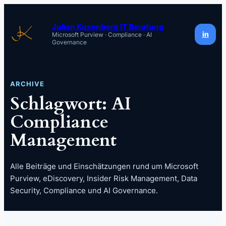
Zum
Inhalt
Julian Kusenberg IT Beratung
in
Microsoft Purview · Compliance · AI
springen
Governance
ARCHIVE
Schlagwort:
AI
Compliance
Management
Alle Beiträge und Einschätzungen rund um Microsoft
Purview, eDiscovery, Insider Risk Management, Data
Security, Compliance und AI Governance.