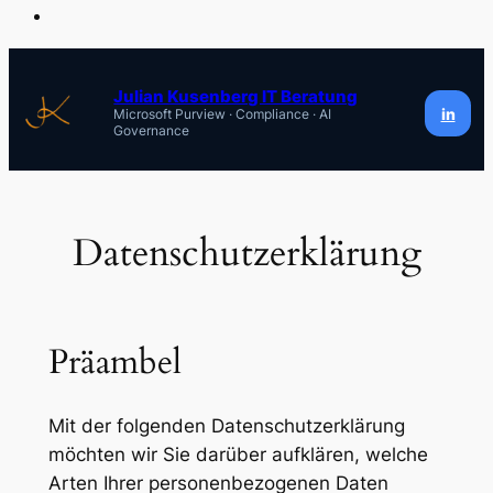
Zum
Inhalt
Julian Kusenberg IT Beratung
in
Microsoft Purview · Compliance · AI
springen
Governance
Datenschutzerklärung
Präambel
Mit der folgenden Datenschutzerklärung
möchten wir Sie darüber aufklären, welche
Arten Ihrer personenbezogenen Daten