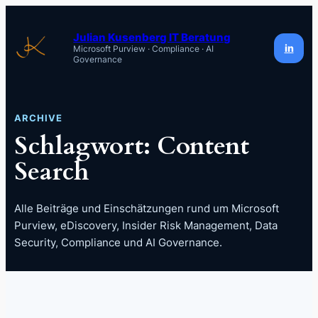
Zum
Inhalt
Julian Kusenberg IT Beratung
in
Microsoft Purview · Compliance · AI
springen
Governance
ARCHIVE
Schlagwort:
Content
Search
Alle Beiträge und Einschätzungen rund um Microsoft
Purview, eDiscovery, Insider Risk Management, Data
Security, Compliance und AI Governance.