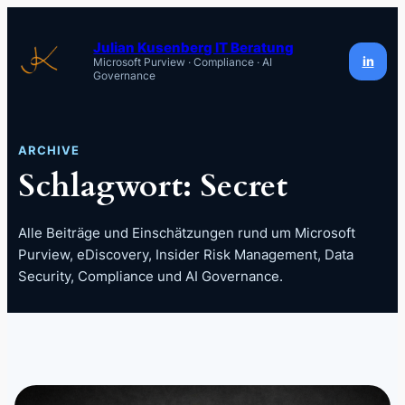
Zum
Inhalt
Julian Kusenberg IT Beratung
in
Microsoft Purview · Compliance · AI
springen
Governance
ARCHIVE
Schlagwort:
Secret
Alle Beiträge und Einschätzungen rund um Microsoft
Purview, eDiscovery, Insider Risk Management, Data
Security, Compliance und AI Governance.