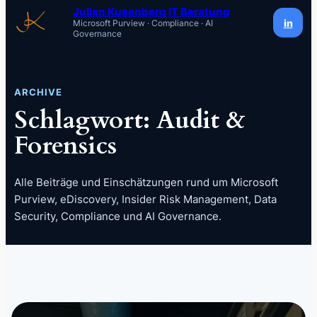
Inhalt
Julian Kusenberg IT Beratung
in
Microsoft Purview · Compliance · AI
springen
Governance
ARCHIVE
Schlagwort:
Audit &
Forensics
Alle Beiträge und Einschätzungen rund um Microsoft
Purview, eDiscovery, Insider Risk Management, Data
Security, Compliance und AI Governance.