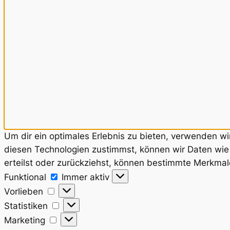
Um dir ein optimales Erlebnis zu bieten, verwenden w
diesen Technologien zustimmst, können wir Daten wie 
erteilst oder zurückziehst, können bestimmte Merkmal
Funktional
Funktional
Immer aktiv
Vorlieben
Vorlieben
Statistiken
Statistiken
Marketing
Marketing