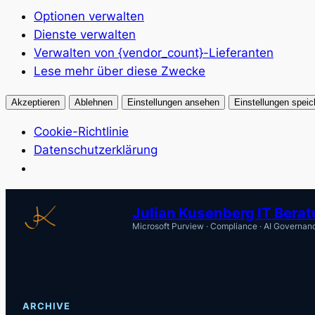
Optionen verwalten
Dienste verwalten
Verwalten von {vendor_count}-Lieferanten
Lese mehr über diese Zwecke
Akzeptieren
Ablehnen
Einstellungen ansehen
Einstellungen speic
Cookie-Richtlinie
Datenschutzerklärung
Zum
Julian Kusenberg IT Bera
Inhalt
Microsoft Purview · Compliance · AI Governan
springen
ARCHIVE