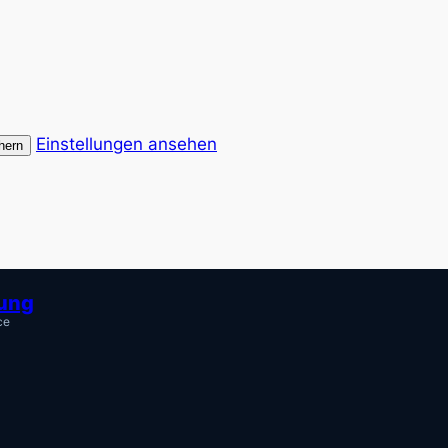
Einstellungen ansehen
hern
tung
ce