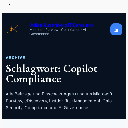
Zum
Inhalt
Julian Kusenberg IT Beratung
in
Microsoft Purview · Compliance · AI
springen
Governance
ARCHIVE
Schlagwort:
Copilot
Compliance
Alle Beiträge und Einschätzungen rund um Microsoft
Purview, eDiscovery, Insider Risk Management, Data
Security, Compliance und AI Governance.