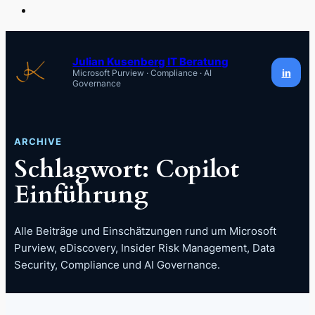
Zum
Inhalt
Julian Kusenberg IT Beratung
in
Microsoft Purview · Compliance · AI
springen
Governance
ARCHIVE
Schlagwort:
Copilot
Einführung
Alle Beiträge und Einschätzungen rund um Microsoft
Purview, eDiscovery, Insider Risk Management, Data
Security, Compliance und AI Governance.