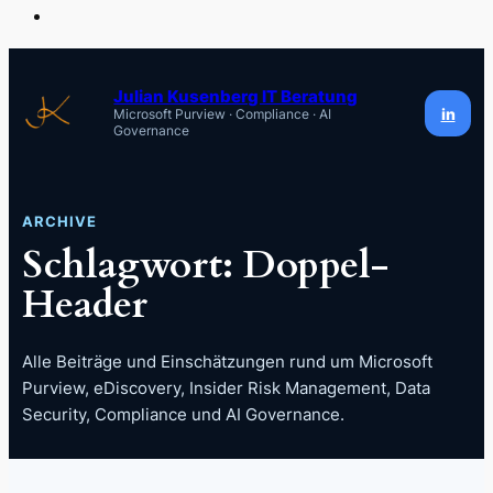
Zum
Inhalt
Julian Kusenberg IT Beratung
in
Microsoft Purview · Compliance · AI
springen
Governance
ARCHIVE
Schlagwort:
Doppel-
Header
Alle Beiträge und Einschätzungen rund um Microsoft
Purview, eDiscovery, Insider Risk Management, Data
Security, Compliance und AI Governance.