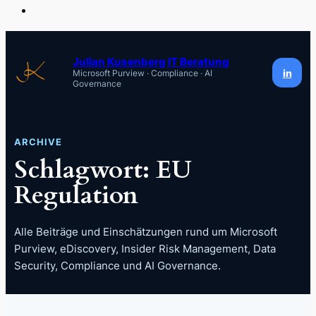
Zum
Inhalt
Julian Kusenberg IT Beratung
in
Microsoft Purview · Compliance · AI
springen
Governance
ARCHIVE
Schlagwort:
EU
Regulation
Alle Beiträge und Einschätzungen rund um Microsoft
Purview, eDiscovery, Insider Risk Management, Data
Security, Compliance und AI Governance.