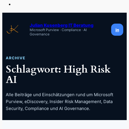
Zum
Inhalt
Julian Kusenberg IT Beratung
in
Microsoft Purview · Compliance · AI
springen
Governance
ARCHIVE
Schlagwort:
High Risk
AI
Alle Beiträge und Einschätzungen rund um Microsoft
Purview, eDiscovery, Insider Risk Management, Data
Security, Compliance und AI Governance.