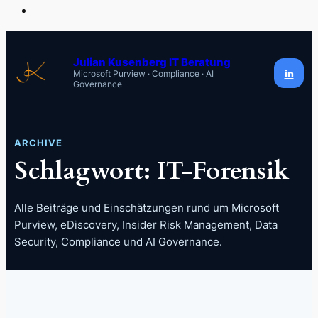
Zum
Inhalt
Julian Kusenberg IT Beratung
in
Microsoft Purview · Compliance · AI
springen
Governance
ARCHIVE
Schlagwort:
IT-Forensik
Alle Beiträge und Einschätzungen rund um Microsoft
Purview, eDiscovery, Insider Risk Management, Data
Security, Compliance und AI Governance.