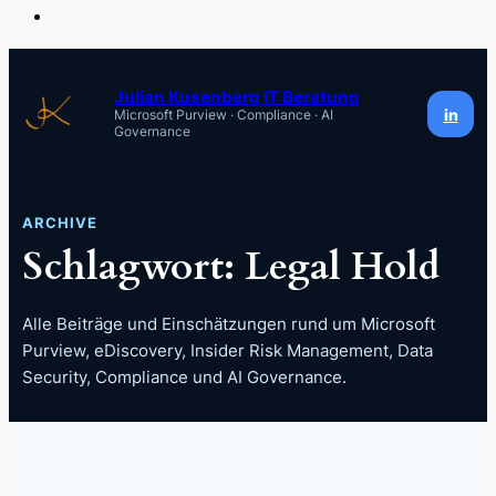
Zum
Inhalt
Julian Kusenberg IT Beratung
in
Microsoft Purview · Compliance · AI
springen
Governance
ARCHIVE
Schlagwort:
Legal Hold
Alle Beiträge und Einschätzungen rund um Microsoft
Purview, eDiscovery, Insider Risk Management, Data
Security, Compliance und AI Governance.