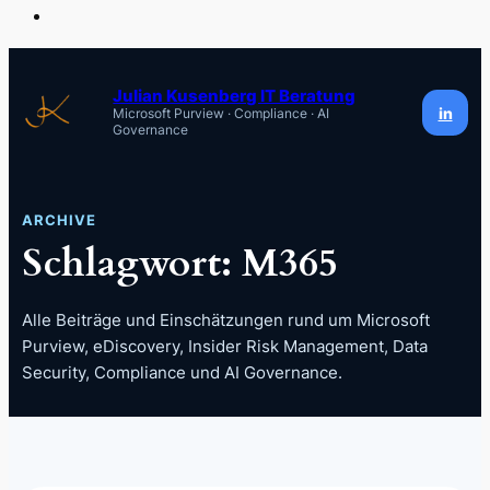
Zum
Inhalt
Julian Kusenberg IT Beratung
in
Microsoft Purview · Compliance · AI
springen
Governance
ARCHIVE
Schlagwort:
M365
Alle Beiträge und Einschätzungen rund um Microsoft
Purview, eDiscovery, Insider Risk Management, Data
Security, Compliance und AI Governance.