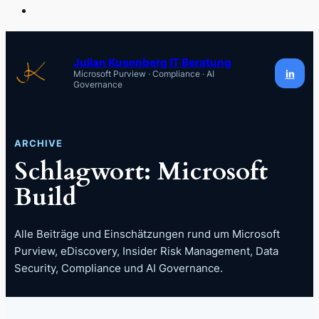
Zum
Inhalt
Julian Kusenberg IT Beratung
in
Microsoft Purview · Compliance · AI
springen
Governance
ARCHIVE
Schlagwort:
Microsoft
Build
Alle Beiträge und Einschätzungen rund um Microsoft
Purview, eDiscovery, Insider Risk Management, Data
Security, Compliance und AI Governance.