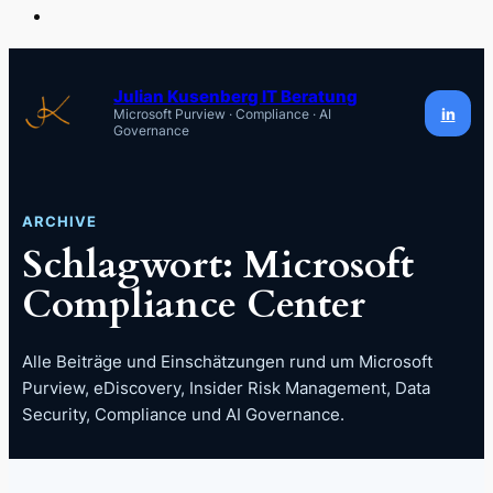
Zum
Inhalt
Julian Kusenberg IT Beratung
in
Microsoft Purview · Compliance · AI
springen
Governance
ARCHIVE
Schlagwort:
Microsoft
Compliance Center
Alle Beiträge und Einschätzungen rund um Microsoft
Purview, eDiscovery, Insider Risk Management, Data
Security, Compliance und AI Governance.