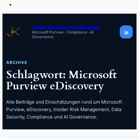
Zum
Inhalt
Julian Kusenberg IT Beratung
in
Microsoft Purview · Compliance · AI
springen
Governance
ARCHIVE
Schlagwort:
Microsoft
Purview eDiscovery
Alle Beiträge und Einschätzungen rund um Microsoft
Purview, eDiscovery, Insider Risk Management, Data
Security, Compliance und AI Governance.