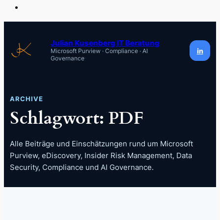
Zum
Inhalt
Julian Kusenberg IT Beratung
in
Microsoft Purview · Compliance · AI
springen
Governance
ARCHIVE
Schlagwort:
PDF
Alle Beiträge und Einschätzungen rund um Microsoft
Purview, eDiscovery, Insider Risk Management, Data
Security, Compliance und AI Governance.