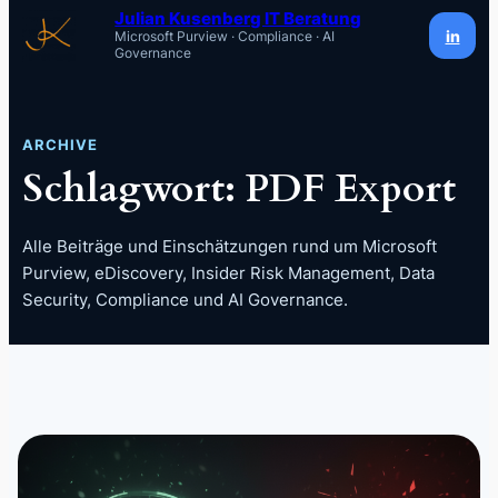
Inhalt
Julian Kusenberg IT Beratung
in
Microsoft Purview · Compliance · AI
springen
Governance
ARCHIVE
Schlagwort:
PDF Export
Alle Beiträge und Einschätzungen rund um Microsoft
Purview, eDiscovery, Insider Risk Management, Data
Security, Compliance und AI Governance.