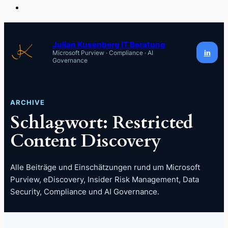
Zum
Inhalt
Julian Kusenberg IT Beratung
in
Microsoft Purview · Compliance · AI
springen
Governance
ARCHIVE
Schlagwort:
Restricted
Content Discovery
Alle Beiträge und Einschätzungen rund um Microsoft
Purview, eDiscovery, Insider Risk Management, Data
Security, Compliance und AI Governance.