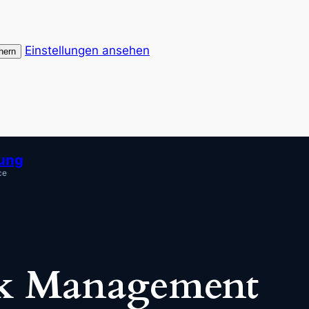
Einstellungen ansehen
hern
tung
ce
k Management