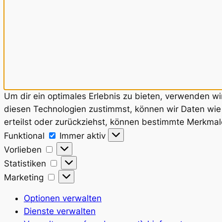
Um dir ein optimales Erlebnis zu bieten, verwenden w
diesen Technologien zustimmst, können wir Daten wie 
erteilst oder zurückziehst, können bestimmte Merkmal
Funktional
Funktional
Immer aktiv
Vorlieben
Vorlieben
Statistiken
Statistiken
Marketing
Marketing
Optionen verwalten
Dienste verwalten