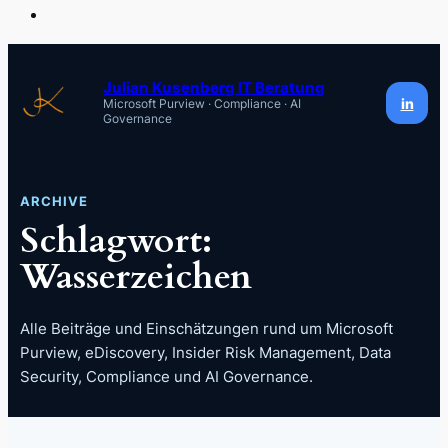
Zum
Inhalt
Julian Kusenberg IT Beratung
in
Microsoft Purview · Compliance · AI
springen
Governance
ARCHIVE
Schlagwort:
Wasserzeichen
Alle Beiträge und Einschätzungen rund um Microsoft
Purview, eDiscovery, Insider Risk Management, Data
Security, Compliance und AI Governance.