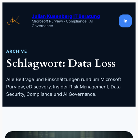
Zum
Inhalt
Julian Kusenberg IT Beratung
in
Microsoft Purview · Compliance · AI
springen
Governance
ARCHIVE
Schlagwort:
Data Loss
Alle Beiträge und Einschätzungen rund um Microsoft
Purview, eDiscovery, Insider Risk Management, Data
Security, Compliance und AI Governance.