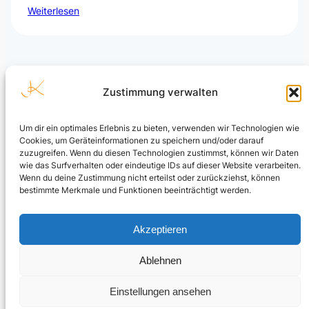
Weiterlesen
Zustimmung verwalten
Um dir ein optimales Erlebnis zu bieten, verwenden wir Technologien wie
Cookies, um Geräteinformationen zu speichern und/oder darauf
Julian Kusenberg
zuzugreifen. Wenn du diesen Technologien zustimmst, können wir Daten
wie das Surfverhalten oder eindeutige IDs auf dieser Website verarbeiten.
Microsoft Purview, Compliance, eDiscovery, Insider Risk
Wenn du deine Zustimmung nicht erteilst oder zurückziehst, können
Management, Data Security und AI Governance.
bestimmte Merkmale und Funktionen beeinträchtigt werden.
LinkedIn Profil
Akzeptieren
Ablehnen
© Julian Kusenberg. Personal blog and independent views.
Einstellungen ansehen
Impressum & Haftungsausschluss
|
Datenschutz
|
Cookie-