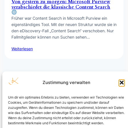
Von gestern zu morgen: Microsoft Purview
verabschiedet die klassische Content Search
Früher war Content Search in Microsoft Purview ein
eigenständiges Tool. Mit der neuen Struktur wurde sie in
den eDiscovery-Fall „Content Search“ verschoben. Nur
Fallmitglieder können nun Suchen sehen…
Weiterlesen
Zustimmung verwalten
Um dir ein optimales Erlebnis zu bieten, verwenden wir Technologien wie
Cookies, um Geräteinformationen zu speichern und/oder darauf
Julian Kusenberg
zuzugreifen. Wenn du diesen Technologien zustimmst, können wir Daten
wie das Surfverhalten oder eindeutige IDs auf dieser Website verarbeiten.
Microsoft Purview, Compliance, eDiscovery, Insider Risk
Wenn du deine Zustimmung nicht erteilst oder zurückziehst, können
Management, Data Security und AI Governance.
bestimmte Merkmale und Funktionen beeinträchtigt werden.