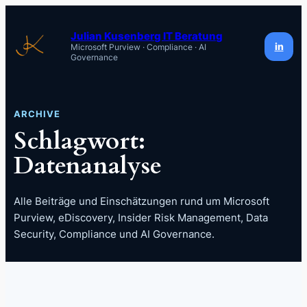
Zum
Inhalt
Julian Kusenberg IT Beratung
in
Microsoft Purview · Compliance · AI
springen
Governance
ARCHIVE
Schlagwort:
Datenanalyse
Alle Beiträge und Einschätzungen rund um Microsoft
Purview, eDiscovery, Insider Risk Management, Data
Security, Compliance und AI Governance.