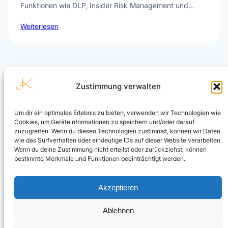
Funktionen wie DLP, Insider Risk Management und…
Weiterlesen
Zustimmung verwalten
Um dir ein optimales Erlebnis zu bieten, verwenden wir Technologien wie
Cookies, um Geräteinformationen zu speichern und/oder darauf
Julian Kusenberg
zuzugreifen. Wenn du diesen Technologien zustimmst, können wir Daten
wie das Surfverhalten oder eindeutige IDs auf dieser Website verarbeiten.
Microsoft Purview, Compliance, eDiscovery, Insider Risk
Wenn du deine Zustimmung nicht erteilst oder zurückziehst, können
Management, Data Security und AI Governance.
bestimmte Merkmale und Funktionen beeinträchtigt werden.
LinkedIn Profil
Akzeptieren
Ablehnen
© Julian Kusenberg. Personal blog and independent views.