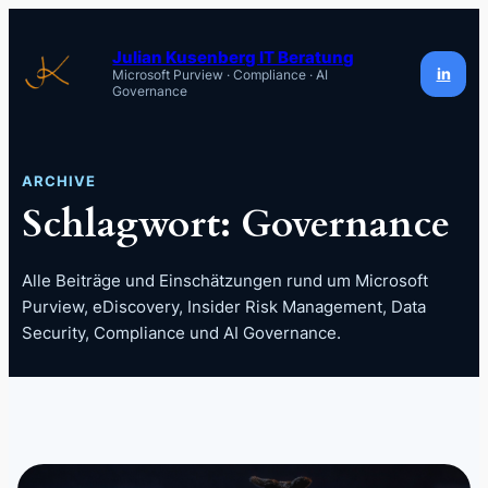
Zum
Inhalt
Julian Kusenberg IT Beratung
in
Microsoft Purview · Compliance · AI
springen
Governance
ARCHIVE
Schlagwort:
Governance
Alle Beiträge und Einschätzungen rund um Microsoft
Purview, eDiscovery, Insider Risk Management, Data
Security, Compliance und AI Governance.