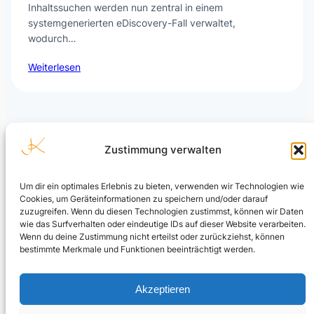
Inhaltssuchen werden nun zentral in einem
systemgenerierten eDiscovery-Fall verwaltet,
wodurch…
Weiterlesen
Zustimmung verwalten
Um dir ein optimales Erlebnis zu bieten, verwenden wir Technologien wie
Cookies, um Geräteinformationen zu speichern und/oder darauf
Julian Kusenberg
zuzugreifen. Wenn du diesen Technologien zustimmst, können wir Daten
wie das Surfverhalten oder eindeutige IDs auf dieser Website verarbeiten.
Microsoft Purview, Compliance, eDiscovery, Insider Risk
Wenn du deine Zustimmung nicht erteilst oder zurückziehst, können
Management, Data Security und AI Governance.
bestimmte Merkmale und Funktionen beeinträchtigt werden.
LinkedIn Profil
Akzeptieren