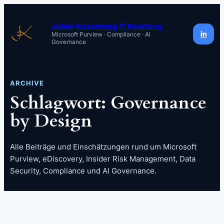
Zum
Inhalt
Julian Kusenberg IT Beratung
in
Microsoft Purview · Compliance · AI
springen
Governance
ARCHIVE
Schlagwort:
Governance
by Design
Alle Beiträge und Einschätzungen rund um Microsoft
Purview, eDiscovery, Insider Risk Management, Data
Security, Compliance und AI Governance.