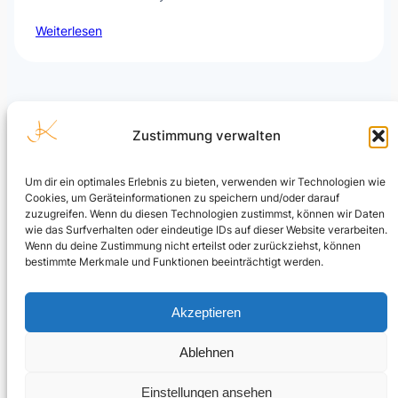
Weiterlesen
Zustimmung verwalten
Um dir ein optimales Erlebnis zu bieten, verwenden wir Technologien wie
Cookies, um Geräteinformationen zu speichern und/oder darauf
Julian Kusenberg
zuzugreifen. Wenn du diesen Technologien zustimmst, können wir Daten
wie das Surfverhalten oder eindeutige IDs auf dieser Website verarbeiten.
Microsoft Purview, Compliance, eDiscovery, Insider Risk
Wenn du deine Zustimmung nicht erteilst oder zurückziehst, können
Management, Data Security und AI Governance.
bestimmte Merkmale und Funktionen beeinträchtigt werden.
LinkedIn Profil
Akzeptieren
Ablehnen
© Julian Kusenberg. Personal blog and independent views.
Einstellungen ansehen
Impressum & Haftungsausschluss
|
Datenschutz
|
Cookie-