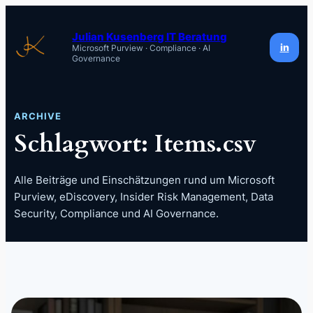
Zum
Inhalt
Julian Kusenberg IT Beratung
in
Microsoft Purview · Compliance · AI
springen
Governance
ARCHIVE
Schlagwort:
Items.csv
Alle Beiträge und Einschätzungen rund um Microsoft
Purview, eDiscovery, Insider Risk Management, Data
Security, Compliance und AI Governance.