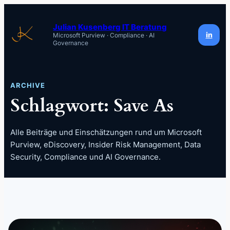
Zum
Inhalt
Julian Kusenberg IT Beratung
in
Microsoft Purview · Compliance · AI
springen
Governance
ARCHIVE
Schlagwort:
Save As
Alle Beiträge und Einschätzungen rund um Microsoft
Purview, eDiscovery, Insider Risk Management, Data
Security, Compliance und AI Governance.