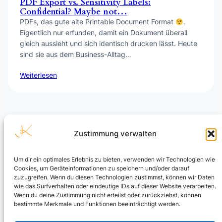
PDF Export vs. Sensitivity Labels:
Confidential? Maybe not…
PDFs, das gute alte Printable Document Format
.
Eigentlich nur erfunden, damit ein Dokument überall
gleich aussieht und sich identisch drucken lässt. Heute
sind sie aus dem Business-Alltag…
Weiterlesen
Zustimmung verwalten
Um dir ein optimales Erlebnis zu bieten, verwenden wir Technologien wie
Cookies, um Geräteinformationen zu speichern und/oder darauf
Julian Kusenberg
zuzugreifen. Wenn du diesen Technologien zustimmst, können wir Daten
wie das Surfverhalten oder eindeutige IDs auf dieser Website verarbeiten.
Microsoft Purview, Compliance, eDiscovery, Insider Risk
Wenn du deine Zustimmung nicht erteilst oder zurückziehst, können
Management, Data Security und AI Governance.
bestimmte Merkmale und Funktionen beeinträchtigt werden.
LinkedIn Profil