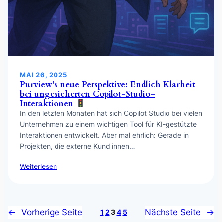
MAI 26, 2025
Purview’s neue Perspektive: Endlich Klarheit
bei ungesicherten Copilot-Studio-
Interaktionen
In den letzten Monaten hat sich Copilot Studio bei vielen
Unternehmen zu einem wichtigen Tool für KI-gestützte
Interaktionen entwickelt. Aber mal ehrlich: Gerade in
Projekten, die externe Kund:innen…
Weiterlesen
←
Vorherige Seite
Nächste Seite
→
1
2
3
4
5