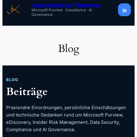
Inhalt
Julian Kusenberg IT Beratung
in
Microsoft Purview · Compliance · AI
springen
Governance
Blog
BLOG
Beiträge
Praxisnahe Einordnungen, persönliche Einschätzungen
und technische Gedanken rund um Microsoft Purview,
eDiscovery, Insider Risk Management, Data Security,
Compliance und AI Governance.