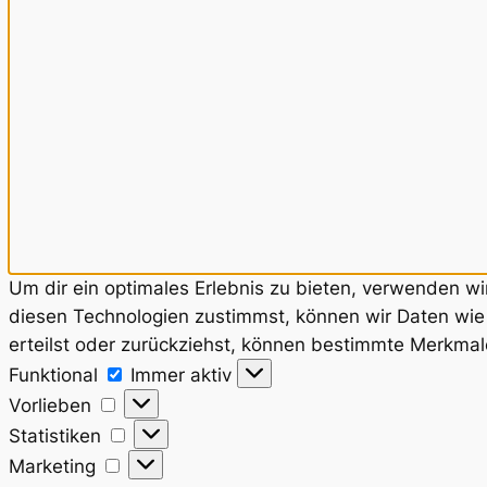
Um dir ein optimales Erlebnis zu bieten, verwenden w
diesen Technologien zustimmst, können wir Daten wie 
erteilst oder zurückziehst, können bestimmte Merkmal
Funktional
Funktional
Immer aktiv
Vorlieben
Vorlieben
Statistiken
Statistiken
Marketing
Marketing