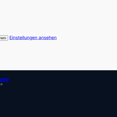
Einstellungen ansehen
hern
tung
ce