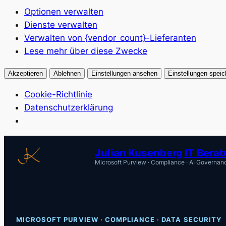
Optionen verwalten
Dienste verwalten
Verwalten von {vendor_count}-Lieferanten
Lese mehr über diese Zwecke
Akzeptieren
Ablehnen
Einstellungen ansehen
Einstellungen speic
Cookie-Richtlinie
Datenschutzerklärung
Zum
Julian Kusenberg IT Bera
Inhalt
Microsoft Purview · Compliance · AI Governan
springen
MICROSOFT PURVIEW · COMPLIANCE · DATA SECURITY