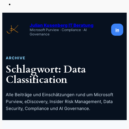
Zum
Inhalt
Julian Kusenberg IT Beratung
in
Microsoft Purview · Compliance · AI
springen
Governance
ARCHIVE
Schlagwort:
Data
Classification
Alle Beiträge und Einschätzungen rund um Microsoft
Purview, eDiscovery, Insider Risk Management, Data
Security, Compliance und AI Governance.