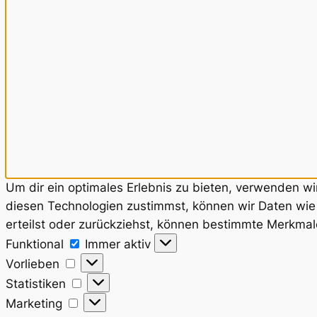
Um dir ein optimales Erlebnis zu bieten, verwenden w
diesen Technologien zustimmst, können wir Daten wie 
erteilst oder zurückziehst, können bestimmte Merkmal
Funktional
Funktional
Immer aktiv
Vorlieben
Vorlieben
Statistiken
Statistiken
Marketing
Marketing