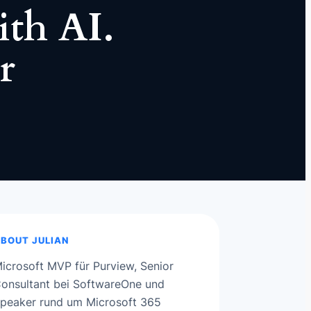
ith AI.
r
BOUT JULIAN
icrosoft MVP für Purview, Senior
onsultant bei SoftwareOne und
peaker rund um Microsoft 365