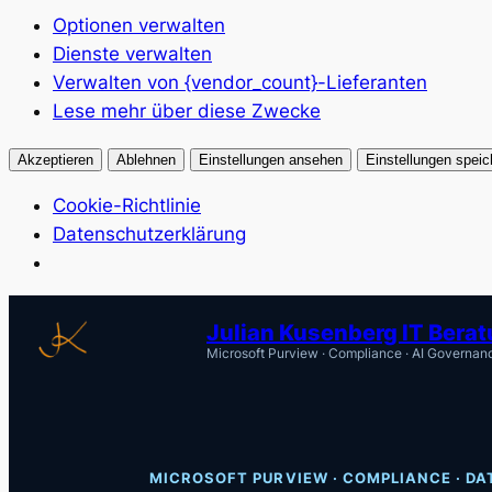
Optionen verwalten
Dienste verwalten
Verwalten von {vendor_count}-Lieferanten
Lese mehr über diese Zwecke
Akzeptieren
Ablehnen
Einstellungen ansehen
Einstellungen speic
Cookie-Richtlinie
Datenschutzerklärung
Zum
Julian Kusenberg IT Bera
Inhalt
Microsoft Purview · Compliance · AI Governan
springen
MICROSOFT PURVIEW · COMPLIANCE · DA