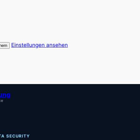
Einstellungen ansehen
hern
tung
ce
TA SECURITY