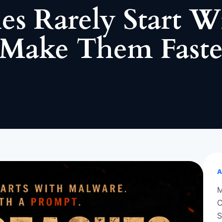
es Rarely Start W
 Make Them Faste
A
M
C
S