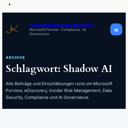
Zum
Inhalt
Julian Kusenberg IT Beratung
in
Microsoft Purview · Compliance · AI
springen
Governance
ARCHIVE
Schlagwort:
Shadow AI
Alle Beiträge und Einschätzungen rund um Microsoft
Purview, eDiscovery, Insider Risk Management, Data
Security, Compliance und AI Governance.