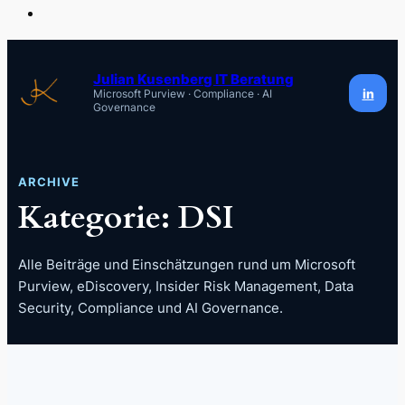
Zum
Inhalt
Julian Kusenberg IT Beratung
in
Microsoft Purview · Compliance · AI
springen
Governance
ARCHIVE
Kategorie:
DSI
Alle Beiträge und Einschätzungen rund um Microsoft
Purview, eDiscovery, Insider Risk Management, Data
Security, Compliance und AI Governance.