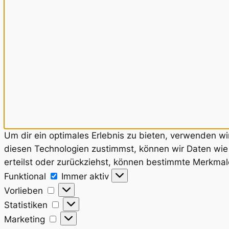
Um dir ein optimales Erlebnis zu bieten, verwenden w
diesen Technologien zustimmst, können wir Daten wie 
erteilst oder zurückziehst, können bestimmte Merkmal
Funktional
Funktional
Immer aktiv
Vorlieben
Vorlieben
Statistiken
Statistiken
Marketing
Marketing