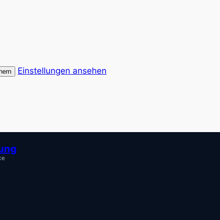
Einstellungen ansehen
hern
tung
ce