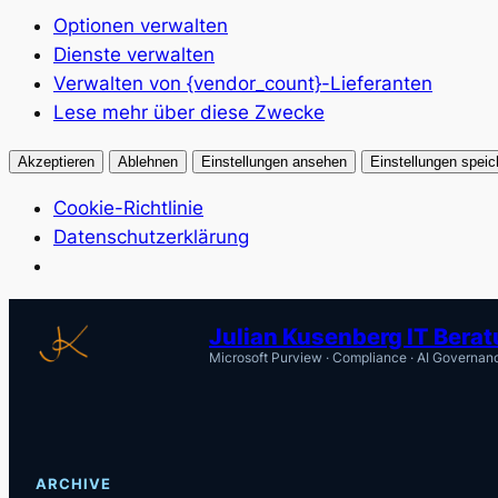
Optionen verwalten
Dienste verwalten
Verwalten von {vendor_count}-Lieferanten
Lese mehr über diese Zwecke
Akzeptieren
Ablehnen
Einstellungen ansehen
Einstellungen speic
Cookie-Richtlinie
Datenschutzerklärung
Zum
Julian Kusenberg IT Bera
Inhalt
Microsoft Purview · Compliance · AI Governan
springen
ARCHIVE