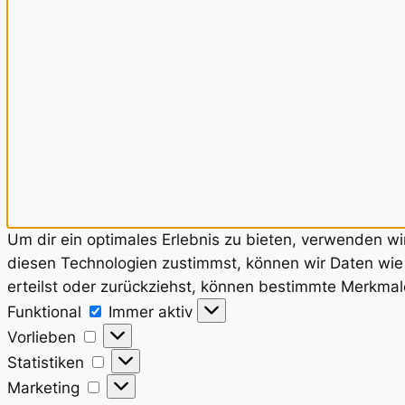
Um dir ein optimales Erlebnis zu bieten, verwenden w
diesen Technologien zustimmst, können wir Daten wie 
erteilst oder zurückziehst, können bestimmte Merkmal
Funktional
Funktional
Immer aktiv
Vorlieben
Vorlieben
Statistiken
Statistiken
Marketing
Marketing