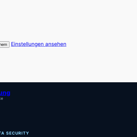
Einstellungen ansehen
hern
tung
ce
TA SECURITY