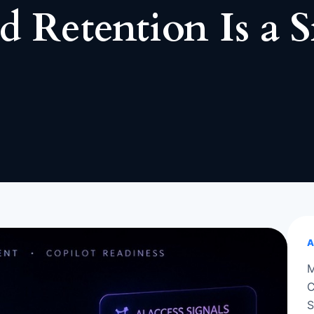
d Retention Is a 
A
M
C
S