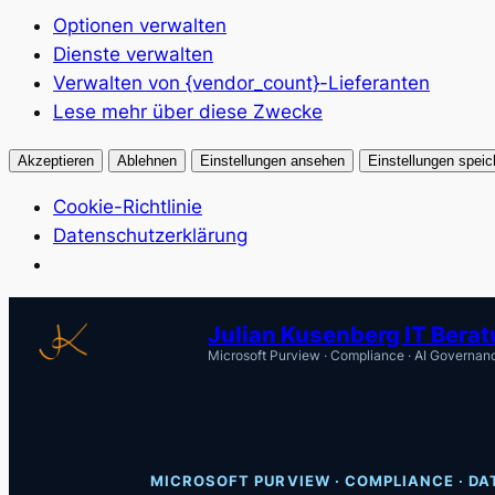
Optionen verwalten
Dienste verwalten
Verwalten von {vendor_count}-Lieferanten
Lese mehr über diese Zwecke
Akzeptieren
Ablehnen
Einstellungen ansehen
Einstellungen speic
Cookie-Richtlinie
Datenschutzerklärung
Zum
Julian Kusenberg IT Bera
Inhalt
Microsoft Purview · Compliance · AI Governan
springen
MICROSOFT PURVIEW · COMPLIANCE · DA