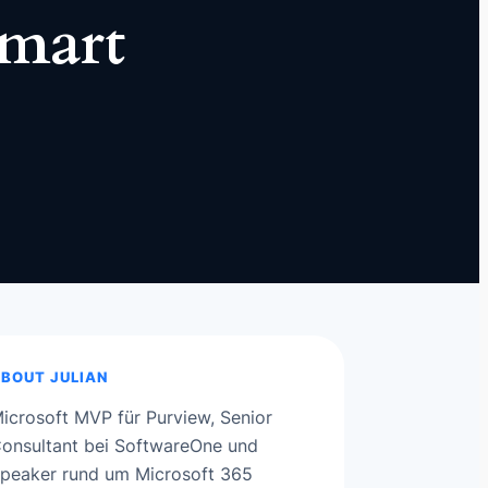
Smart
BOUT JULIAN
icrosoft MVP für Purview, Senior
onsultant bei SoftwareOne und
peaker rund um Microsoft 365